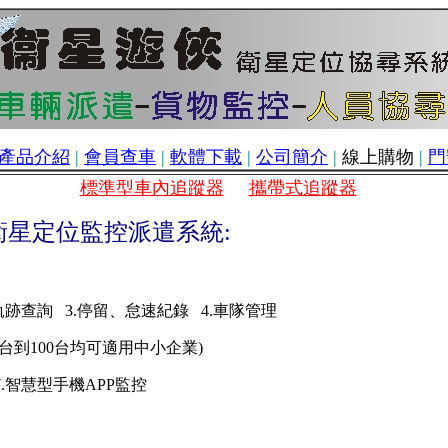
產品介紹
|
會員查車
|
軟體下載
|
公司簡介
|
線上購物
|
門
標準型車內追蹤器
攜帶式追蹤器
衛星定位監控派遣系統:
.軌跡查詢 3.停留、怠速紀錄 4.車隊管理
1台到100台均可適用中小企業)
7.智慧型手機APP監控