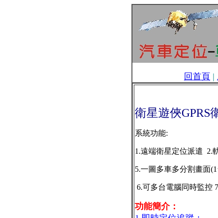
回首頁
|
衛星遊俠GPRS
系統功能:
1.遠端衛星定位派遣 2
5.一圖多車多分割畫面(
6.可多台電腦同時監控 
功能簡介：