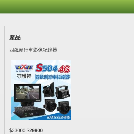
產品
四鏡頭行車影像紀錄器
$
33000
$
29900