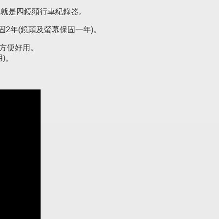
，也就是四鏡頭行車紀錄器。
2年(鏡頭及螢幕保固一年)。
，方便好用。
)。