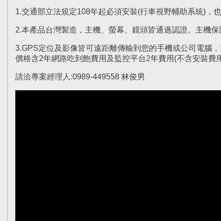
1.交通部立法規定108年起必須安裝(行車視野輔助系統)
2.本產品台灣製造，主機、螢幕、鏡頭皆通過認證。主機保固
3.GPS定位及影像皆可遠距離傳輸到您的手機或公司電腦
價格含2年網路吃到飽費用及監控平台2年費用(不含安裝費用
請洽專案經理人:0989-449558 林俊男