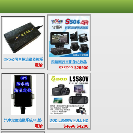
GPS公司車輛追蹤監控系
四鏡頭行車影像紀錄器
電洽
統-標準型
$
33000
$
29900
汽車定位追蹤系統4G版-
DOD LS580W FULL HD
電洽
$
4690
$
4200
公司長租專案
行車記錄器